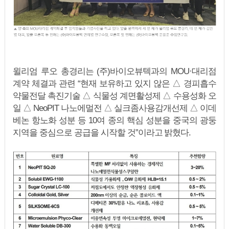
윌리엄 루오 총경리는 (주)바이오뷰텍과의 MOU·대리점
계약 체결과 관련 “현재 보유하고 있지 않은 △ 경피흡수
약물전달 촉진기술 △ 식물성 계면활성제 △ 수용성화 오
일 △ NeoPIT 나노에멀전 △ 실크좀사용감개선제 △ 이데
베논 항노화 성분 등 10여 종의 핵심 성분을 중국의 광둥
지역을 중심으로 공급을 시작할 것”이라고 밝혔다.