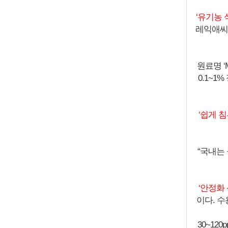
‘유기농
레익애씨
원료명 ‘
0.1~
‘쉽게 
“국내는
‘안정화
이다. 
30~12