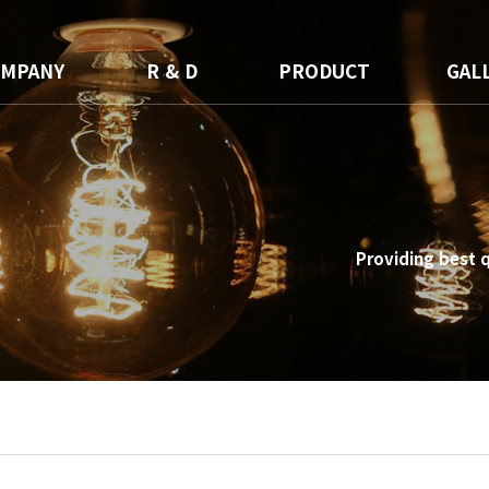
OMPANY
R & D
PRODUCT
GAL
회사소개
연구소
완제품
갤
ODM기술
파트너사
원료
공장소개
특허 및 인증서
Providing best q
오시는 길