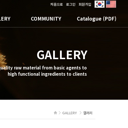
처음으로
로그인
회원가입
LERY
COMMUNITY
Catalogue (PDF)
러리
공지사항
Catalogue (PDF)
자료실
GALLERY
온라인문의
uality raw material from basic agents to
high functional ingredients to clients
GALLERY
갤러리