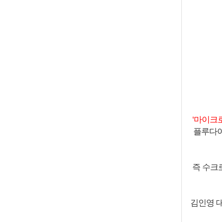
‘마이크
플루다이
즉 수크
김인영 