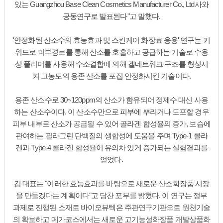
있는 Guangzhou Base Clean Cosmetics Manufacturer Co., Ltd사와
공동연구로 발표된다"고 말했다.
'안정화된 산소수의 효능효과 및 스킨케어 화장료 응용' 연구는 키
워드로 피부경로를 통해 산소를 호흡하고 공급하는 기술로 수용
성 폴리머를 사용해 수소결합에 의해 겔네트워크 구조를 형성시
켜 고농도의 용존 산소를 포집 안정화시킨 기술이다.
용존 산소수로 30~120ppm의 산소가 함유되어 정제수 대신 사용
하는 산소수이다. 이 산소수만으로 피부에 뿌리거나 도포할 경우
피부 내부로 산소가 공급될 수 있어 골라겐 합성율의 증가, 보습에
관여하는 필라그린 단백질의 생합성에 도움을 주며 Type-1 콜라
겐과 Type-4 콜라겐 합성율이 유의차 있게 증가되는 실험결과를
얻었다.
김 대표는 "이러한 효능효과를 바탕으로 새로운 산소화장품 시장
을 만들겠다는 계획이다"고 당찬 포부를 밝혔다. 이 연구는 정부
과제로 진행된 소재로 바이오뷰텍은 주관연구기관으로 원천기술
의 확보하고 메가코스에서는 새로운 고기능성화장품 개발상품화