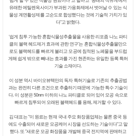
쉽게 할 수 있는 식물성 원료이다"고 말하고 "종래의 석유계에서
유래한 에틸렌옥사이가 부과된 가용화제에서 벗어날 수 있는 식
물성 계면활성제를 고순도로 합성했다는 것에 기술적 가치가 있
다"고 밝혔다.
'쉽게 침투 가능한 혼합식물성추출물을 사용한 리포좀 나노 파티
클의 블랙 헤드제거 효과에 관한 연구'는 혼합식물성추출물만으
로도 블랙헤드를 빠르게 불리고 모공에 침적된 노폐물을 부드럽
게해 쉽게 밖으로 빼내는 효과를 가진 현존하는 유일한 등록 특허
기술 소재이다.
이 성분 역시 바이오뷰텍만의 독자 특허기술로 기존의 추출공법
과는 완전히 다른 조건으로 추출하기 때문에 가능한 특수 기술이
다. 이 성분은 50nm 이하의 나노 파티클로 되어 있어 모공 속으로
빠르게 침투되어 오래된 블랙헤드를 용해, 제거할 수 있다.
김 대표는 "이 원료는 현재 국내 주요 화장품업체는 물론 중국 등
에도 수출되어 새로운 모공케어 시장을 선도하는 기술이다"고 말
했다. 또 "새로운 모공 화장품을 개발해 중국 전지역에 판매하고